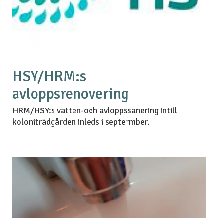
HSY/HRM:s
avloppsrenovering
HRM/HSY:s vatten-och avloppssanering intill
koloniträdgården inleds i septermber.