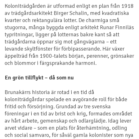
Koloniträdgården är utformad enligt en plan från 1918
av trädgårdsarkitekt Birger Schalin, med kvadratiska
kvarter och rektangulära lotter. De charmiga små
stugorna, många byggda enligt arkitekt Runar Finniläs
typritningar, ligger på lotternas bakre kant så att
trädgårdarna öppnar sig mot gångvägarna – ett
levande skyltfönster för förbipasserande. Här växer
äppelträd från 1900-talets början, perenner, grönsaker
och blommor i färgsprakande harmoni.
En grön tillflykt – då som nu
Brunakärrs historia är rotad i en tid då
koloniträdgårdar spelade en avgörande roll för både
fritid och försörjning. Grundad av tre svenska
föreningar i en tid av brist och krig, formades området
av hårt arbete, gemenskap och odlarglädje. Idag lever
arvet vidare – som en plats för återhämtning, odling
och social samvaro, för såväl gamla kolonister som nya