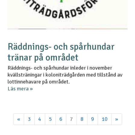
Räddnings- och spårhundar
tränar på området
Räddnings- och spårhundar inleder i november
kvällsträningar i koloniträdgården med tillstånd av
lottinnehavare på området.
Läs mera »
«
3
4
5
6
7
8
9
10
»