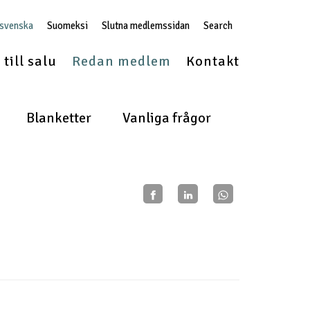
 svenska
Suomeksi
Slutna medlemssidan
Search
till salu
Redan medlem
Kontakt
Blanketter
Vanliga frågor