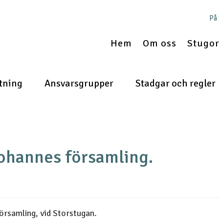
På
Hem
Om oss
Stugor 
tning
Ansvarsgrupper
Stadgar och regler
hannes församling.
rsamling, vid Storstugan.